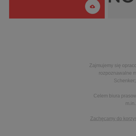
Zajmujemy się opracow
rozpoznawalne ma
Schenker; 
Celem biura prasowe
m.in.
Zachęcamy do korzyst