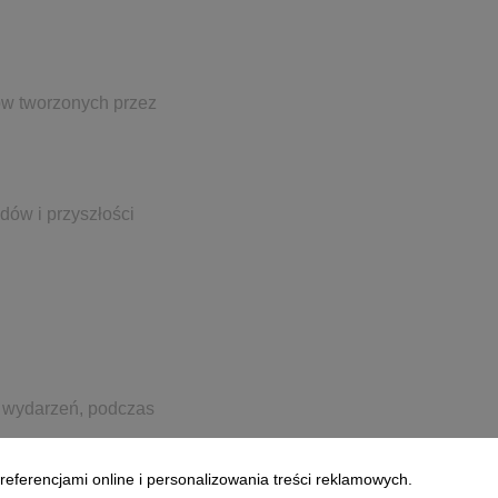
ów tworzonych przez
dów i przyszłości
i wydarzeń, podczas
referencjami online i personalizowania treści reklamowych.