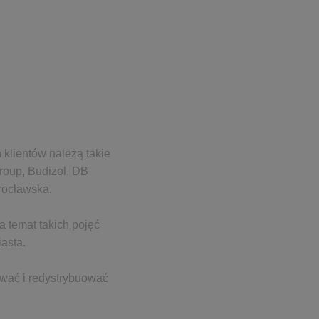
 klientów należą takie
roup, Budizol, DB
Wrocławska.
a temat takich pojęć
iasta.
ować i redystrybuować