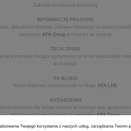
Zakładki tematyczne zawierają:
INFORMACJE PRASOWE
owe, aktualności firmowe, ciekawe informacje na temat projekt
inżynierów
APA Group
w Polsce i na świecie.
TECH OPINIE
ętnie komentują bieżące wydarzenia na temat wynalazków, tren
technologii.
NA BLOGU
Nowe materiały zamieszczone na blogu
APA LAB
.
WYDARZENIA
darium ważnych dla świata nowych technologii oraz gospodark
których można będzie spotkać ekspertów
APA Group
.
alizowania Twojego korzystania z naszych usług, zarządzania Twoimi p