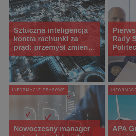
Sztuczna inteligencja
Pierws
kontra rachunki za
Rady S
prąd: przemysł zmienia
Politec
kryzys energetyczny w
przewagę
konkurencyjną
INFORMACJE PRASOWE
INFORMAC
Nowoczesny manager
APA Gr