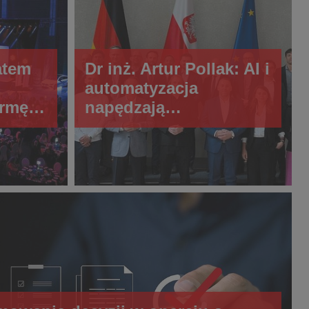
atem
Dr inż. Artur Pollak: AI i
automatyzacja
ormę
napędzają
konkurencyjność
przemysłu UE