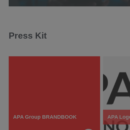
Press Kit
APA Group BRANDBOOK
APA Log