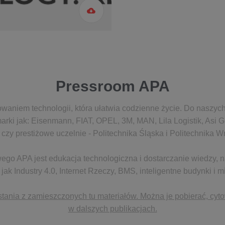
Pressroom APA
aniem technologii, która ułatwia codzienne życie. Do naszych
rki jak: Eisenmann, FIAT, OPEL, 3M, MAN, Lila Logistik, Asi G
czy prestiżowe uczelnie - Politechnika Śląska i Politechnika 
go APA jest edukacja technologiczna i dostarczanie wiedzy, n
 jak Industry 4.0, Internet Rzeczy, BMS, inteligentne budynki i m
ania z zamieszczonych tu materiałów. Można je pobierać, cyt
w dalszych publikacjach.