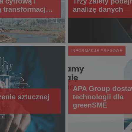
a cyfrową i
Trzy zalety pode
ą transformację
analizę danych
VER w ramach
tu greenSME
INFORMACJE PRASOWE
APA Group dost
żenie sztucznej
technologii dla ​​
greenSME