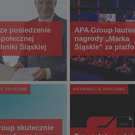
ze posiedzenie
APA Group laure
połecznej
nagrody „Marka
hniki Śląskiej
Śląskie” za platf
NAZCA 4.0
JE PRASOWE
INFORMACJE PRASOWE
oup skutecznie