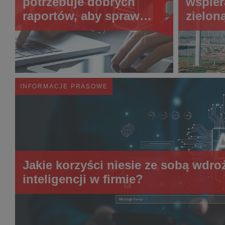
potrzebuje dobrych
wspier
raportów, aby sprawnie
zielon
zarządzać
JP CO
projek
Hub
INFORMACJE PRASOWE
Jakie korzyści niesie ze sobą wdro
inteligencji w firmie?